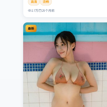
高清
流畅
人性灰色地带，张力十足，兼具社会观察与戏剧冲
突。本片适合检索「暗涌寓言」「丹尼斯·维伦纽
2.7万
25个月前
瓦」「犯罪」「中国香港」「2024」「2024-07-10
上映」等关键词的影迷阅读简介与主创信息。
最新