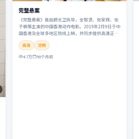
完整悬案
《完整悬案》是由顾长卫执导，全智贤、张家辉、张
子枫等主演的中国香港动作电影。2019年2月9日于中
国香港及全球多地区院线上映，并同步提供高清正版
流媒体在线观看。剧情与看点：动作场面密集，节奏
高清
流畅
明快，适合喜欢热血追缉与爆破场面的观众。本片适
合检索「完整悬案」「顾长卫」「动作」「中国香
4.7万
90个月前
港」「2019」「2019-02-09上映」等关键词的影迷
阅读简介与主创信息。