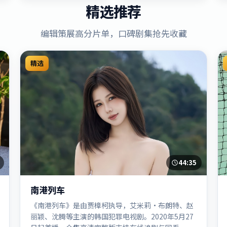
精选推荐
编辑策展高分片单，口碑剧集抢先收藏
精选
44:35
南港列车
《南港列车》是由贾樟柯执导，艾米莉·布朗特、赵
丽颖、沈腾等主演的韩国犯罪电视剧。2020年5月27