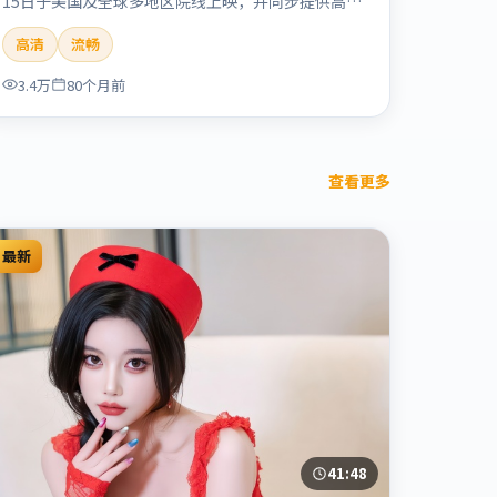
15日于美国及全球多地区院线上映，并同步提供高清
正版流媒体在线观看。剧情与看点：情感细腻动人，
高清
流畅
人物关系真实可信，适合喜欢温情叙事的观众。本片
适合检索「烈日晨星」「顾长卫」「爱情」「美国」
3.4万
80个月前
「2019」「2019-12-15上映」等关键词的影迷阅读
简介与主创信息。
查看更多
最新
41:48