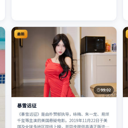
最新
99:02
暴雪远征
《暴雪远征》是由朴赞郁执导，咏梅、朱一龙、易烊
千玺等主演的美国悬疑电影。2019年11月22日于美
国及全球多地区院线上映，并同步提供高清正版流媒