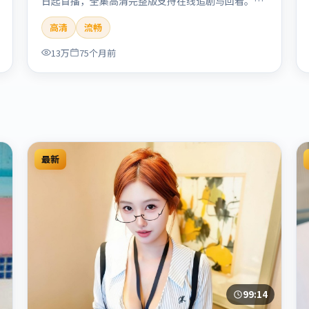
日起首播，全集高清完整版支持在线追剧与回看。剧
情与看点：聚焦案件与人性灰色地带，张力十足，兼
高清
流畅
具社会观察与戏剧冲突。本片适合检索「南港列车」
「贾樟柯」「犯罪」「韩国」「2020」「2020-05-
13万
75个月前
27上映」等关键词的影迷阅读简介与主创信息。
最新
99:14