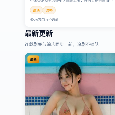
中国香港及全球多地区院线上映，并同步提供高清正
版流媒体在线观看。剧情与看点：悬念层层推进，线
高清
流畅
索相互勾连，结局出人意料，适合推理爱好者。本片
适合检索「流光追缉」「贾樟柯」「悬疑」「中国香
2.9万
71个月前
港」「2020」「2020-09-17上映」等关键词的影迷
阅读简介与主创信息。
最新更新
连载剧集与综艺同步上新，追剧不掉队
最新