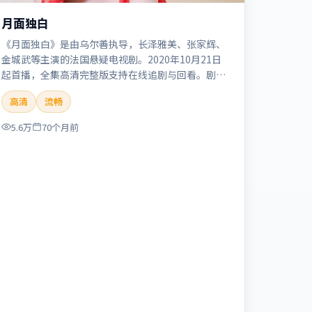
月面独白
《月面独白》是由乌尔善执导，长泽雅美、张家辉、
金城武等主演的法国悬疑电视剧。2020年10月21日
起首播，全集高清完整版支持在线追剧与回看。剧情
与看点：悬念层层推进，线索相互勾连，结局出人意
高清
流畅
料，适合推理爱好者。本片适合检索「月面独白」
「乌尔善」「悬疑」「法国」「2020」「2020-10-
5.6万
70个月前
21上映」等关键词的影迷阅读简介与主创信息。