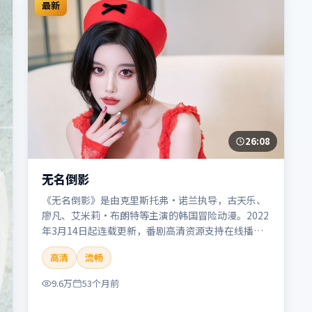
最新
26:08
无名倒影
《无名倒影》是由克里斯托弗·诺兰执导，古天乐、
廖凡、艾米莉·布朗特等主演的韩国冒险动漫。2022
年3月14日起连载更新，番剧高清资源支持在线播
放。剧情与看点：旅程险象环生，奇观与友情并行，
高清
流畅
带来沉浸式探险体验。本片适合检索「无名倒影」
「克里斯托弗·诺兰」「冒险」「韩国」「2022」
9.6万
53个月前
「2022-03-14上映」等关键词的影迷阅读简介与主创
信息。