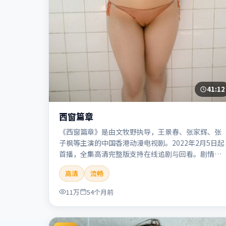
41:12
西窗篇章
《西窗篇章》是由文牧野执导，王景春、张家辉、张
子枫等主演的中国香港动漫电视剧。2022年2月5日起
首播，全集高清完整版支持在线追剧与回看。剧情与
看点：画风鲜明，想象力丰富，剧情适合青少年与动
高清
流畅
画爱好者。本片适合检索「西窗篇章」「文牧野」
「动漫」「中国香港」「2022」「2022-02-05上
11万
54个月前
映」等关键词的影迷阅读简介与主创信息。