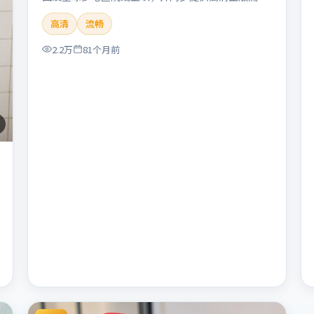
体在线观看。剧情与看点：悬念层层推进，线索相互
高清
流畅
勾连，结局出人意料，适合推理爱好者。本片适合检
索「暴雪远征」「朴赞郁」「悬疑」「美国」
2.2万
81个月前
「2019」「2019-11-22上映」等关键词的影迷阅读
简介与主创信息。