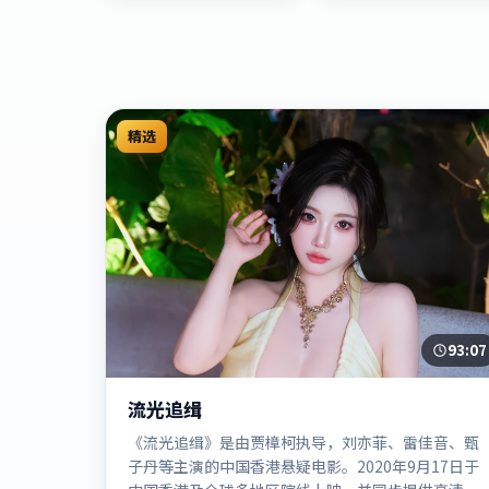
精选
93:07
流光追缉
《流光追缉》是由贾樟柯执导，刘亦菲、雷佳音、甄
子丹等主演的中国香港悬疑电影。2020年9月17日于