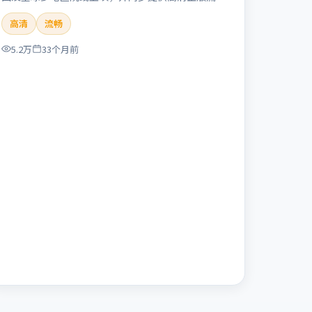
体在线观看。剧情与看点：聚焦案件与人性灰色地
高清
流畅
带，张力十足，兼具社会观察与戏剧冲突。本片适合
检索「失控回廊」「冯小刚」「犯罪」「英国」
5.2万
33个月前
「2023」「2023-11-16上映」等关键词的影迷阅读
简介与主创信息。